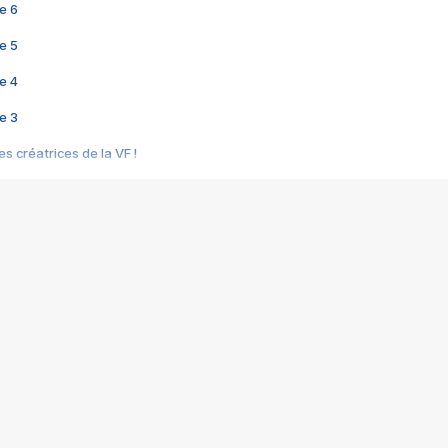
e 6
e 5
e 4
e 3
s créatrices de la VF !
e 2
e 1
e Mektoub My Love arrive enfin ! Rencontre avec Shaïn Boumedine et Sal
i : après Toni en famille
elle réalise le bouleversant Dites lui que je l'aime
ais ! Rencontre autour de Vie privée de Rebecca Zlotowski
 de Marguerite, Grave... Rencontre avec Ella Rumpf
 Les Rêveurs, un film intime sur la santé mentale