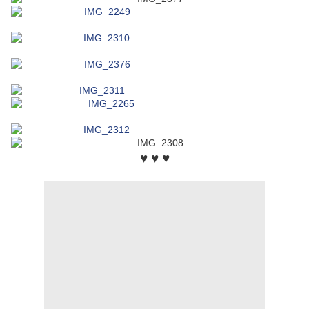
♥ ♥ ♥