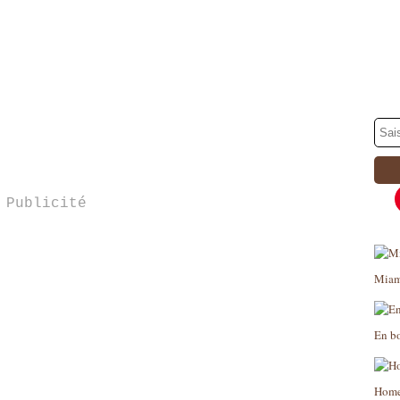
Publicité
Miam
En b
Home