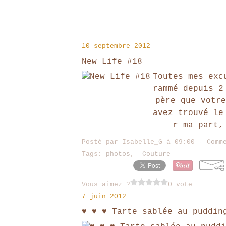
10 septembre 2012
New Life #18
Toutes mes exc
rammé depuis 2
père que votre
avez trouvé le
r ma part,
Posté par Isabelle_G à 09:00 -
Comm
Tags:
photos
,
Couture
Vous aimez ?
0 vote
7 juin 2012
♥ ♥ ♥ Tarte sablée au puddin