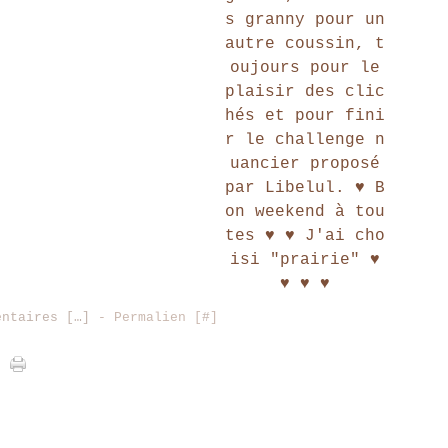
s granny pour un
autre coussin, t
oujours pour le
plaisir des clic
hés et pour fini
r le challenge n
uancier proposé
par Libelul. ♥ B
on weekend à tou
tes ♥ ♥ J'ai cho
isi "prairie" ♥
♥ ♥ ♥
entaires [
…
]
- Permalien [
#
]