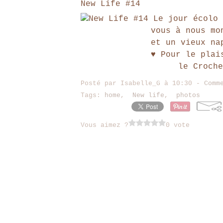
New Life #14
Le jour écolo 
vous à nous mo
et un vieux na
♥ Pour le plai
le Croche
Posté par Isabelle_G à 10:30 -
Comm
Tags:
home
,
New life
,
photos
Vous aimez ?
0 vote