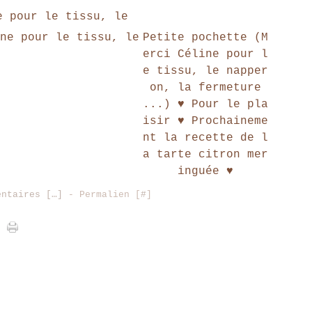
e pour le tissu, le
Petite pochette (M
erci Céline pour l
e tissu, le napper
on, la fermeture
...) ♥ Pour le pla
isir ♥ Prochaineme
nt la recette de l
a tarte citron mer
inguée ♥
entaires [
…
]
- Permalien [
#
]