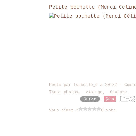
Petite pochette (Merci Célin
Posté par Isabelle_G à 20:37 -
Comm
Tags:
photos
,
vintage
,
Couture
Vous aimez ?
0 vote