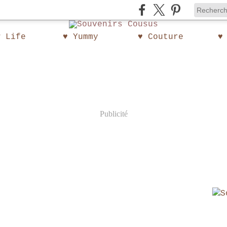
w Life
♥ Yummy
♥ Couture
♥
Publicité