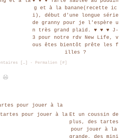
♥ ♥ ♥ Tarte sablée au puddin
g et à la banane(recette ic
i), début d'une longue série
de granny pour je l'espère u
n très grand plaid. ♥ ♥ ♥ J-
3 pour notre rdv New Life, v
ous êtes bientôt prête les f
illes ?
entaires [
…
]
- Permalien [
#
]
artes pour jouer à la
Et un coussin de
plus, des tartes
pour jouer à la
grande, des mini