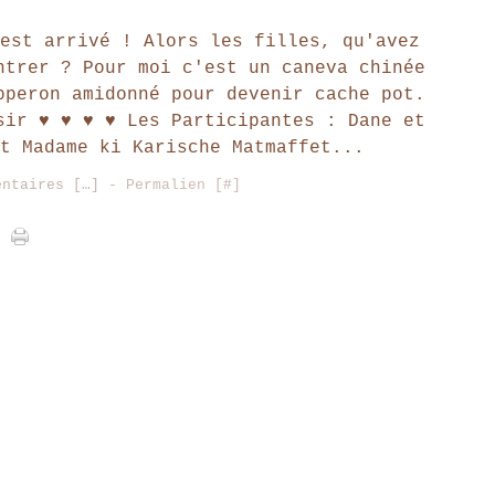
est arrivé ! Alors les filles, qu'avez
ntrer ? Pour moi c'est un caneva chinée
pperon amidonné pour devenir cache pot.
sir ♥ ♥ ♥ ♥ Les Participantes : Dane et
t Madame ki Karische Matmaffet...
entaires [
…
]
- Permalien [
#
]