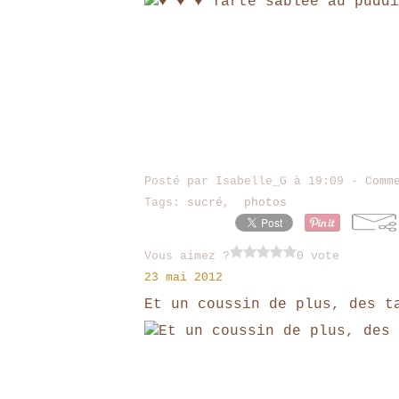
Posté par Isabelle_G à 19:09 -
Comm
Tags:
sucré
,
photos
Vous aimez ?
0 vote
23 mai 2012
Et un coussin de plus, des t